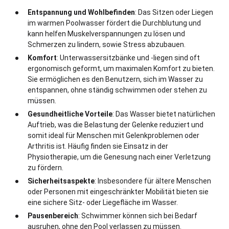
LOFT 3.9 S
Entspannung und Wohlbefinden
: Das Sitzen oder Liegen
LINEA 770.msc
3
930 / 330 / 144 cm | 33.2 m
im warmen Poolwasser fördert die Durchblutung und
Ich habe die
Datenschutzhinweise
gelesen und bin
3
770 / 340 / 146 cm | 29.2 m
kann helfen Muskelverspannungen zu lösen und
einverstanden!
LOFT 3.9 S.msc
Schmerzen zu lindern, sowie Stress abzubauen.
LINEA 770.mscX
3
930 / 330 / 144 cm | 33.2 m
Mit * sind Pflichtfelder und müssen ausgefüllt werden!
3
770 / 340 / 146 cm | 29.2 m
Komfort
: Unterwassersitzbänke und -liegen sind oft
ergonomisch geformt, um maximalen Komfort zu bieten.
LINEA 880
Sie ermöglichen es den Benutzern, sich im Wasser zu
3
880 / 340 / 146 cm | 33.8 m
entspannen, ohne ständig schwimmen oder stehen zu
müssen.
LINEA 880.msc
Gesundheitliche Vorteile
: Das Wasser bietet natürlichen
3
880 / 340 / 146 cm | 33.8 m
Auftrieb, was die Belastung der Gelenke reduziert und
LINEA 880.mscX
somit ideal für Menschen mit Gelenkproblemen oder
3
880 / 340 / 146 cm | 33.8 m
Arthritis ist. Häufig finden sie Einsatz in der
Physiotherapie, um die Genesung nach einer Verletzung
zu fördern.
Sicherheitsaspekte
: Insbesondere für ältere Menschen
oder Personen mit eingeschränkter Mobilität bieten sie
eine sichere Sitz- oder Liegefläche im Wasser.
Pausenbereich
: Schwimmer können sich bei Bedarf
ausruhen, ohne den Pool verlassen zu müssen.