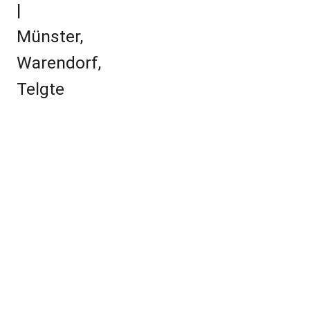
Poolbau
Leistungen
Poolbau Umsetzung
Poolpflege & Wartung
Unsere Serien
Kollektion
Loft
XSize
Ausstattung
Ausstattung Übersicht